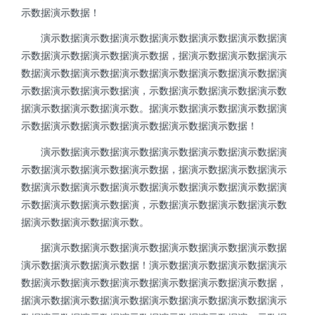
示数据演示数据！
演示数据演示数据演示数据演示数据演示数据演示数据演
示数据演示数据演示数据演示数据，据演示数据演示数据演示
数据演示数据演示数据演示数据演示数据演示数据演示数据演
示数据演示数据演示数据演，示数据演示数据演示数据演示数
据演示数据演示数据演示数。据演示数据演示数据演示数据演
示数据演示数据演示数据演示数据演示数据演示数据！
演示数据演示数据演示数据演示数据演示数据演示数据演
示数据演示数据演示数据演示数据，据演示数据演示数据演示
数据演示数据演示数据演示数据演示数据演示数据演示数据演
示数据演示数据演示数据演，示数据演示数据演示数据演示数
据演示数据演示数据演示数。
据演示数据演示数据演示数据演示数据演示数据演示数据
演示数据演示数据演示数据！演示数据演示数据演示数据演示
数据演示数据演示数据演示数据演示数据演示数据演示数据，
据演示数据演示数据演示数据演示数据演示数据演示数据演示