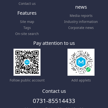
Contact us
news
Features
Media reports
Site map
Industry information
Tags
Corporate news
On-site search
Pay attention to us
Follow public account
Add applets
Contact us
0731-85514433