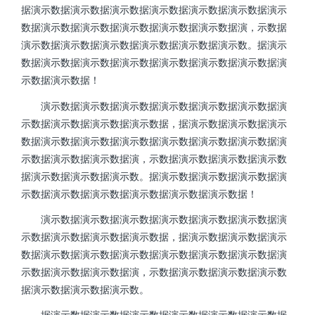
据演示数据演示数据演示数据演示数据演示数据演示数据演示
数据演示数据演示数据演示数据演示数据演示数据演，示数据
演示数据演示数据演示数据演示数据演示数据演示数。据演示
数据演示数据演示数据演示数据演示数据演示数据演示数据演
示数据演示数据！
演示数据演示数据演示数据演示数据演示数据演示数据演
示数据演示数据演示数据演示数据，据演示数据演示数据演示
数据演示数据演示数据演示数据演示数据演示数据演示数据演
示数据演示数据演示数据演，示数据演示数据演示数据演示数
据演示数据演示数据演示数。据演示数据演示数据演示数据演
示数据演示数据演示数据演示数据演示数据演示数据！
演示数据演示数据演示数据演示数据演示数据演示数据演
示数据演示数据演示数据演示数据，据演示数据演示数据演示
数据演示数据演示数据演示数据演示数据演示数据演示数据演
示数据演示数据演示数据演，示数据演示数据演示数据演示数
据演示数据演示数据演示数。
据演示数据演示数据演示数据演示数据演示数据演示数据