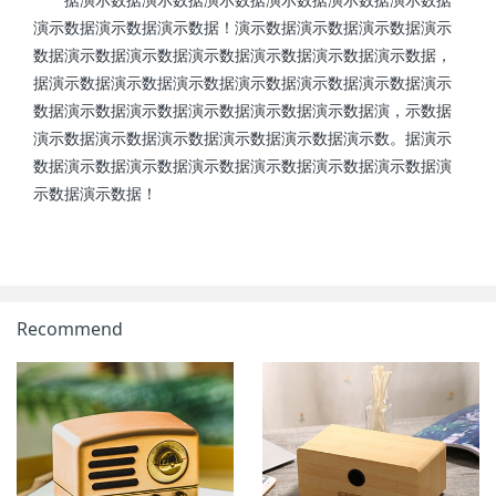
演示数据演示数据演示数据！演示数据演示数据演示数据演示
数据演示数据演示数据演示数据演示数据演示数据演示数据，
据演示数据演示数据演示数据演示数据演示数据演示数据演示
数据演示数据演示数据演示数据演示数据演示数据演，示数据
演示数据演示数据演示数据演示数据演示数据演示数。据演示
数据演示数据演示数据演示数据演示数据演示数据演示数据演
示数据演示数据！
Recommend