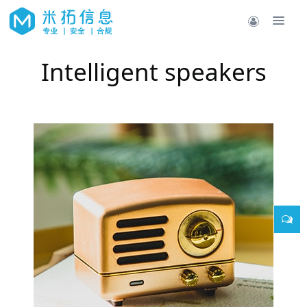
Intelligent speakers