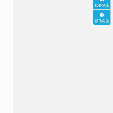
服务热线
微信客服