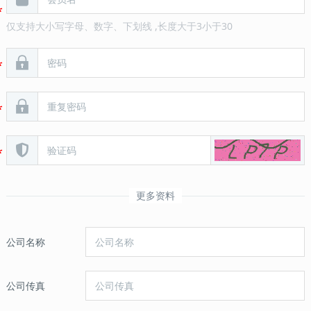
仅支持大小写字母、数字、下划线 ,长度大于3小于30
更多资料
公司名称
公司传真