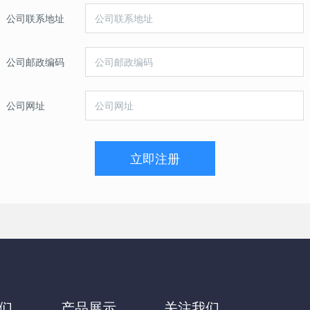
公司联系地址
公司邮政编码
公司网址
立即注册
们
产品展示
关注我们