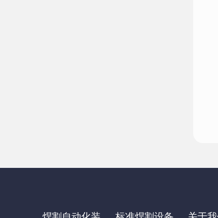
焊割自动化装
标准焊割设备
关于我