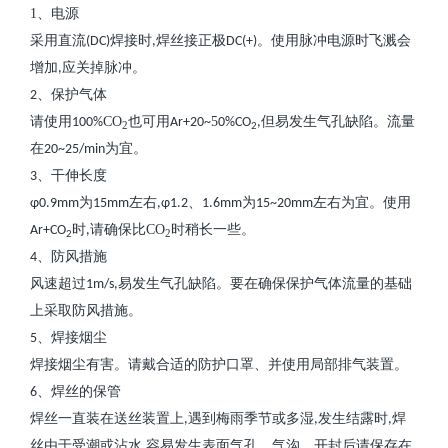
1
、
电源
采用直流
焊接时
焊丝接正极
。使用脉冲电源时飞溅会
(DC)
,
DC(+)
增加
应关掉脉冲。
,
、
保护气体
2
请使用
CO
也可用
5
但易发生气孔缺陷。流量
100%
Ar+20~
0%CO
,
2
2
在
为宜。
20~25/min
、
干伸长度
3
为
左右
、
为
左右为宜。使用
φ0.9mm
15mm
,φ1.2
1.6mm
15~20mm
时
请确保比
CO
时稍长一些。
Ar+CO
,
2
2
、
防风措施
4
风速超过
易发生气孔缺陷。要在确保保护气体流量的基础
1m/s,
上采取防风措施。
、
焊接烟尘
5
焊接烟尘有害。请戴合适的防护口罩、并使用局部排气装置
。
、
焊丝的保管
6
焊丝一直装在送丝装置上
遇到梅雨季节或多湿
发生结露时
焊
,
,
,
丝由于受潮或沾水
容易发生表面气孔、气沟。开封后请保存在
,