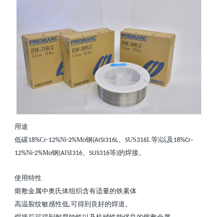
用途
低碳
C
N
M
钢
、
US
L
等
以及
-
18%
r-12%
i-2%
o
(AISI316L
S
316
)
18%Cr
N
M
钢
I
I
、
等
的焊接。
12%
i-2%
o
(A
S
316
SUS316
)
使用特性
熔敷金属中奥氏体组织含有适量的铁素体
高温裂纹敏感性低
可得到良好的焊道。
,