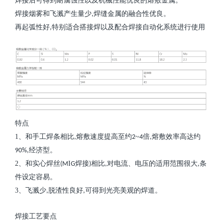
焊接后可得到耐腐蚀性以及机械性能优良的熔敷金属。
焊接烟雾和飞溅产生量少
焊缝金属的融合性优良。
,
再起弧性好
特别适合搭接焊以及配合焊接自动化系统进行使用
,
特点
1
、
和手工焊条相比
熔敷速度提高至约
~
倍
熔敷效率高达约
,
2
4
,
经济型。
90%,
2
、
和实心焊丝
I
焊接
相比
对电流、电压的适用范围很大
条
(M
G
)
,
,
件设定容易。
3
、
飞溅少
脱渣性良好
可得到光亮美观的焊道。
,
,
焊接工艺要点